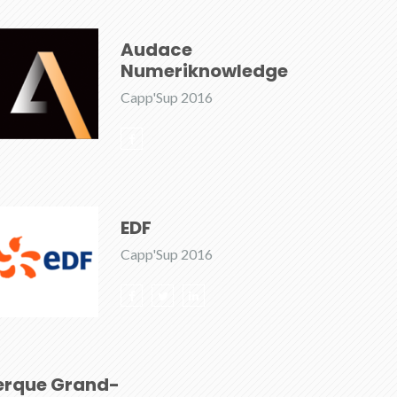
Audace
Numeriknowledge
Capp'Sup 2016
EDF
Capp'Sup 2016
erque Grand-