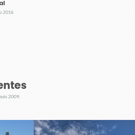
al
p 2016
entes
puis 2009.