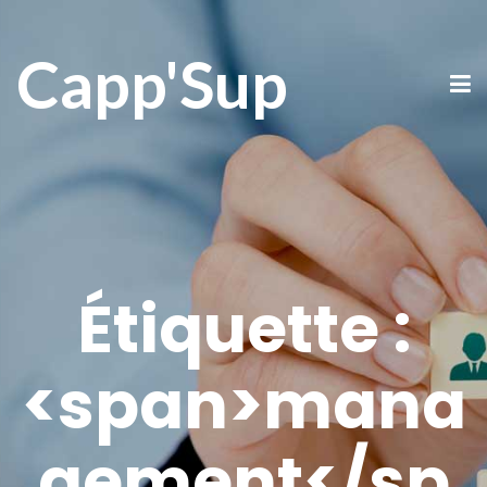
Capp'Sup
Étiquette :
<span>mana
gement</sp