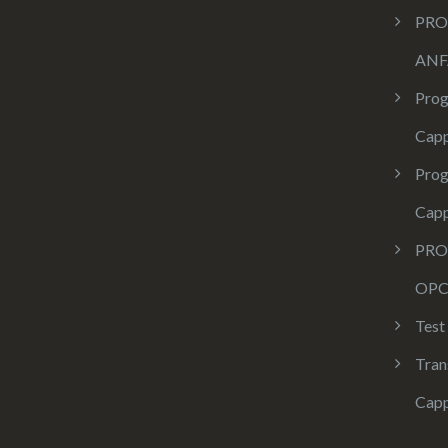
PRO
ANF
Prog
Capp
Prog
Capp
PRO
OPC
Test
Tran
Capp