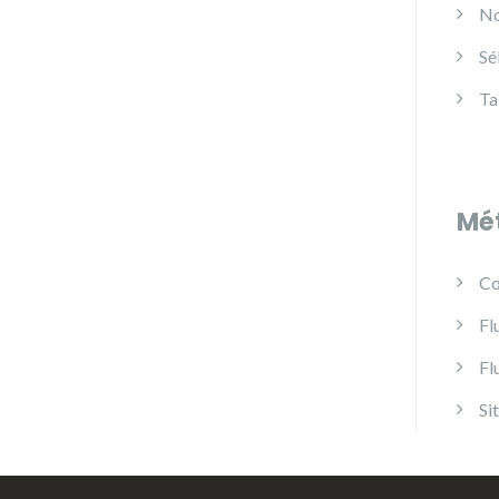
No
Sé
Ta
Mé
Co
Fl
Fl
Si