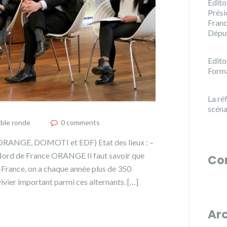
Edito
Prési
Franc
Dépu
Edito
Forma
La ré
scéna
ble ronde
0 comments
 (ORANGE, DOMOTI et EDF) Etat des lieux : –
ord de France ORANGE Il faut savoir que
Co
France, on a chaque année plus de 350
vivier important parmi ces alternants. […]
Ar