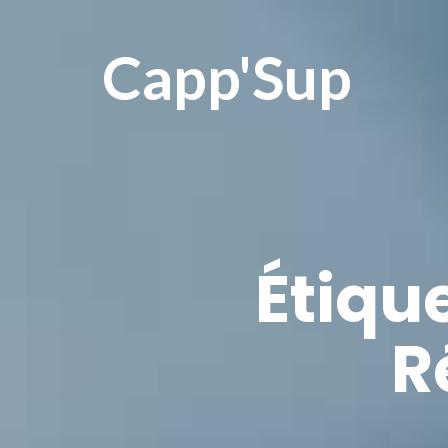
Capp'Sup
Étiqu
R