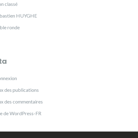
n classé
bastien HUYGHE
ble ronde
ta
nnexion
ux des publications
ux des commentaires
te de WordPress-FR