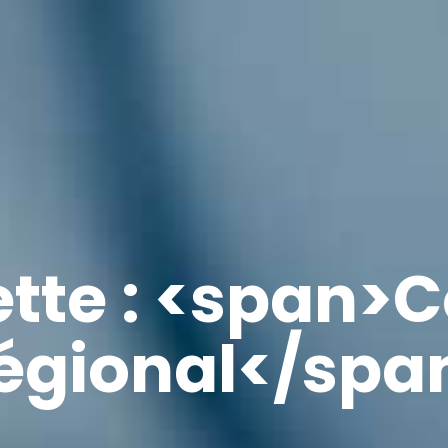
ette : <span>C
égional</spa